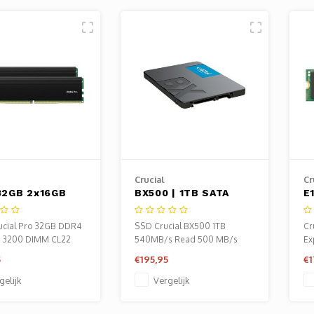
Crucial
Cr
 32GB 2x16GB
BX500 | 1TB SATA
E
| 3200MHz |
SSD | 2.5" | 540 MB/s
|
| CL22 |
Lezen | 500 MB/s
5
cial Pro 32GB DDR4
SSD Crucial BX500 1TB
Cr
genmodules |
Schrijven
4
B 3200 DIMM CL22
540MB/s Read 500 MB/s
Ex
P
5
€195,95
€1
gelijk
Vergelijk