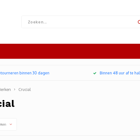
retourneren binnen 30 dagen
Binnen 48 uur af te hal
erken
Crucial
ial
eken