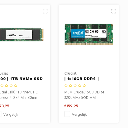
ucial
Crucial
100 | 1TB NVMe SSD
| 1x16GB DDR4 |
 M.2 Gen4 |
3200MHz | SODIMM |
.000MB/s Lezen |
CL22 |
ucial E100 1TB NVME PCI
MEM Crucial 16GB DDR4
.500MB/s Schrijven
Geheugenmodule |
press 4.0 x4 M.2 80mm
3200MHz SODIMM
RAM
73,95
€159,95
Vergelijk
Vergelijk