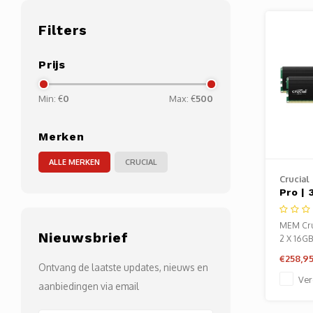
Filters
Prijs
Min: €
0
Max: €
500
Merken
ALLE MERKEN
CRUCIAL
Crucial
Pro |
DDR4 
DIMM 
MEM Cru
Nieuwsbrief
Geheu
2 X 16G
RAM
Intel XM
€258,9
Ontvang de laatste updates, nieuws en
Ver
aanbiedingen via email