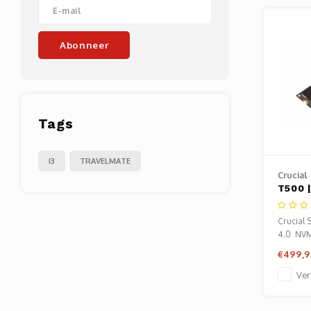
Abonneer
Tags
I3
TRAVELMATE
Crucial
T500 
SSD |
7.000
Crucial
6.900
4.0 NV
€499,9
Ver