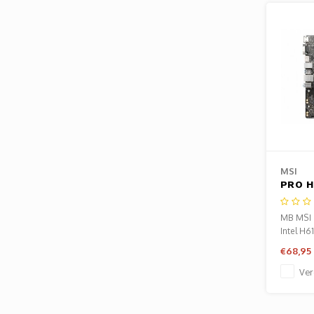
MSI
PRO H
Socke
Intel 
MB MSI
Micro
Intel H6
Moede
€68,95
Ver