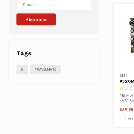
Abonneer
Tags
I3
TRAVELMATE
MSI
A520M
AM4 |
2xDDR
MB MSI
Moede
A520 So
€69,95
Ver