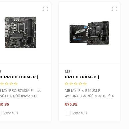
SI
MSI
B PRO B760M-P |
PRO B760M-P |
ocket LGA 1700 |
Socket LGA 1700 |
ntel B760 | 4xDDR5 |
Intel B760 | 4xDDR4 |
 MSI PRO B760M-P Intel
MB MSI Pro B760M-P
icro-ATX |
Micro-ATX |
60 LGA 1700 micro ATX
4xDDR4 LGA1700 M-ATX USB-
oederbord
Moederbord
C
10,95
€95,95
Vergelijk
Vergelijk