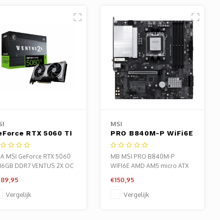
SI
MSI
eForce RTX 5060 TI
PRO B840M-P WiFi6E
ENTUS X2 OC PLUS
| Socket AM5 | AMD
 16GB GDDR7 | DLSS
B840 | 4xDDR5 |
A MSI GeForce RTX 5060
MB MSI PRO B840M-P
| Videokaart |
Micro ATX |
 16GB DDR7 VENTUS 2X OC
WIFI6E AMD AM5 micro ATX
vidia GPU
Moederbord
US
89,95
€150,95
Vergelijk
Vergelijk