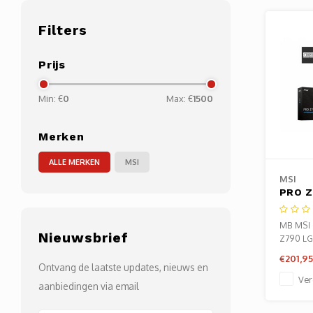
Filters
Prijs
Min: €
0
Max: €
1500
Merken
ALLE MERKEN
MSI
MSI
PRO Z
Socke
Intel 
MB MSI 
Nieuwsbrief
ATX |
Z790 LG
€201,95
Ontvang de laatste updates, nieuws en
Ver
aanbiedingen via email