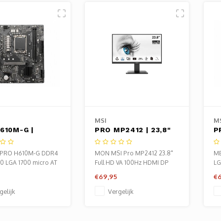
MSI
M
610M-G |
PRO MP2412 | 23,8"
P
t LGA 1700 |
Full HD VA Monitor
S
H610 | 2xDDR4 |
(100Hz) | 1920x1080 |
I
 PRO H610M-G DDR4
MON MSI Pro MP2412 23.8"
MB
-ATX |
HDMI + DisplayPort |
M
10 LGA 1700 micro AT
Full HD VA 100Hz HDMI DP
LG
rbord
VESA
M
Zwart
€69,95
€6
gelijk
Vergelijk