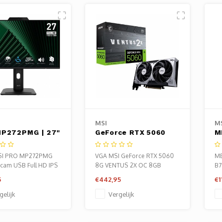
MSI
M
P272PMG | 27"
GeForce RTX 5060
M
D IPS Monitor |
Ventus 2X OC | 8GB
S
 | Webcam |
GDDR7 | DLSS 4 |
I
I PRO MP272PMG
VGA MSI GeForce RTX 5060
MB
 Zwart
Videokaart | Nvidia
M
cam USB Full HD IPS
8G VENTUS 2X OC 8GB
B7
GPU
M
wart
GDDR7
5
€442,95
€1
gelijk
Vergelijk