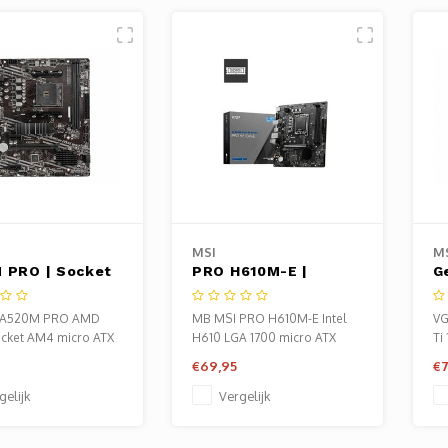
MSI
M
 PRO | Socket
PRO H610M-E |
G
 AMD A520 |
Socket LGA 1700 |
V
4 | Micro-ATX |
Intel H610 | 2xDDR5 |
|
 A520M PRO AMD
MB MSI PRO H610M-E Intel
VG
rbord
Micro-ATX |
4 
cket AM4 micro ATX
H610 LGA 1700 micro ATX
Ti
Moederbord
N
PL
€69,95
€7
gelijk
Vergelijk