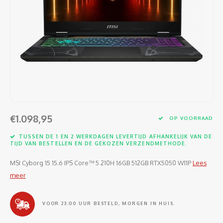
Software
Moede
Heads
Table
Kabel
Cellu
Kabels en adapters
Video
Proje
Ventil
Audio
Netwe
Invoerapparaten
Netvo
Kopte
Flat-
Netwe
Anten
Opslagmedia
Gehe
Micro
UPS
USB-k
PoE ad
Netwerk
Compu
Mobie
Afsta
SATA-
€1.098,95
Netwe
OP VOORRAAD
Domotica
Intern
Gezic
HDMI-
TUSSEN DE 1 EN 2 WERKDAGEN LEVERTIJD AFHANKELIJK VAN DE
Cellu
TIJD VAN BESTELLEN EN DE GEKOZEN VERZENDMETHODE.
smartphones
Optisc
Noteb
Seriël
MSI Cyborg 15 15.6 IPS Core™ 5 210H 16GB 512GB RTX5050 W11P
Lees
Power
meer
Cardridges second-life
Spann
Interf
Netwe
VOOR 23:00 UUR BESTELD, MORGEN IN HUIS.
Oplad
Kabel
Netwe