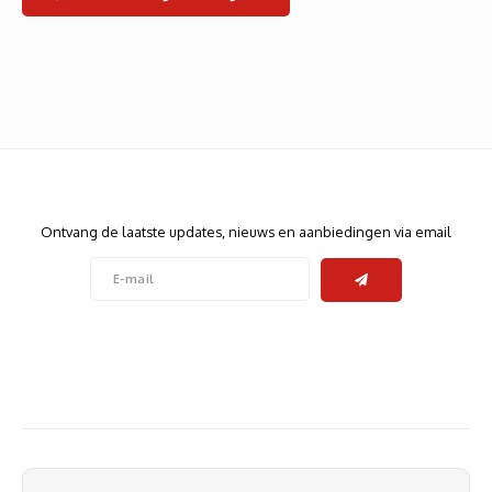
Heats
Displa
Smart
Glasv
Firewa
Nieuwsbrief
Ontvang de laatste updates, nieuws en aanbiedingen via email
Volg ons
Contact
Klantenservice