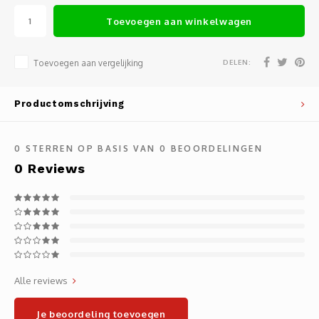
Noteb
Light
Toevoegen aan winkelwagen
Gatew
Houde
Mobie
Netwe
DELEN:
Toevoegen aan vergelijking
Stylu
Kabel
Productomschrijving
Flat 
Stekk
0
STERREN OP BASIS VAN
0
BEOORDELINGEN
Muism
Inter
0
Reviews
Polss
Kabel
Compu
Krimp-
Monta
Electr
Alle reviews
Video
DVI-k
Je beoordeling toevoegen