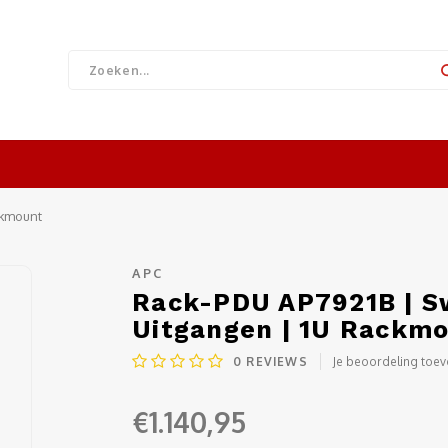
ckmount
APC
Rack-PDU AP7921B | Sw
Uitgangen | 1U Rackm
0
REVIEWS
Je beoordeling toe
€1.140,95