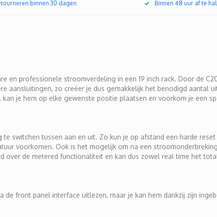
retourneren binnen 30 dagen
Binnen 48 uur af te hal
e en professionele stroomverdeling in een 19 inch rack. Door de C2
e aansluitingen, zo creëer je dus gemakkelijk het benodigd aantal u
kan je hem op elke gewenste positie plaatsen en voorkom je een spag
ng te switchen tussen aan en uit. Zo kun je op afstand een harde res
uur voorkomen. Ook is het mogelijk om na een stroomonderbreking g
over de metered functionaliteit en kan dus zowel real time het to
 de front panel interface uitlezen, maar je kan hem dankzij zijn in