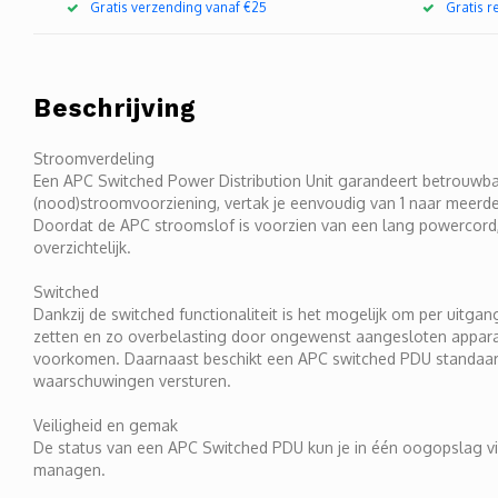
Gratis verzending vanaf €25
Gratis 
Beschrijving
Stroomverdeling
Een APC Switched Power Distribution Unit garandeert betrouwbar
(nood)stroomvoorziening, vertak je eenvoudig van 1 naar meerder
Doordat de APC stroomslof is voorzien van een lang powercord, 
overzichtelijk.
Switched
Dankzij de switched functionaliteit is het mogelijk om per uitga
zetten en zo overbelasting door ongewenst aangesloten apparat
voorkomen. Daarnaast beschikt een APC switched PDU standaard 
waarschuwingen versturen.
Veiligheid en gemak
De status van een APC Switched PDU kun je in één oogopslag via
managen.