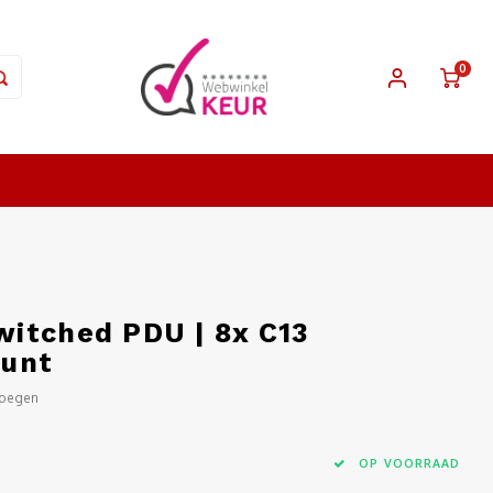
0
itched PDU | 8x C13
ount
voegen
OP VOORRAAD