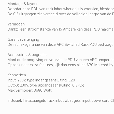
Montage & layout
Doordat deze PDU van rack inbouwbeugels is voorzien, hierdoor zow
De C13 uitgangen zijn verdeeld over de volledige lengte van de PD
Vermogen
Dankzij een stroomsterkte van 16 Ampère kan deze PDU maxima
Garantieverlenging
De fabrieksgarantie van deze APC Switched Rack PDU bedraagt 
Accessoires & upgrades
Monitor de omgeving en voorzie de PDU van een APC temperat
Opzoek naar extra features, kijk dan eens bij de APC Metered-by
Kenmerken
Input: 230V, type ingangsaansluiting: C20
Output 230V, type uitgangsaansluiting: C13 (8x)
Max vermogen: 3680 Watt
Inclusief: Installatiegids, rack inbouwbeugels, input powercord C