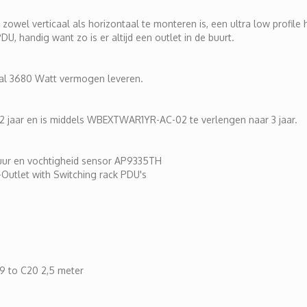
el verticaal als horizontaal te monteren is, een ultra low profile hee
U, handig want zo is er altijd een outlet in de buurt.
al 3680 Watt vermogen leveren.
2 jaar en is middels WBEXTWAR1YR-AC-02 te verlengen naar 3 jaar.
uur en vochtigheid sensor AP9335TH
-Outlet with Switching rack PDU's
19 to C20 2,5 meter